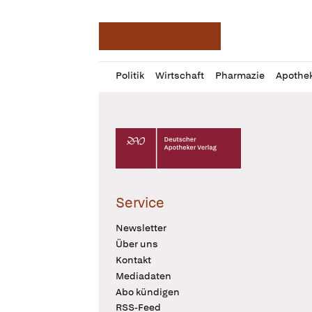
Deutsche Apotheker Ze
Profil
Daz
Politik
Wirtschaft
Pharmazie
Apothe
öffnen
Pur
Abo
öffnen
Deutscher Apotheker Verlag Logo
Service
Newsletter
Über uns
Kontakt
Mediadaten
Abo kündigen
RSS-Feed