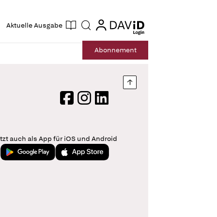
ogin
login
Aktuelle Ausgabe
Suche
Abo
nnement
Nach oben springen
Facebook
Instagram
LinkedIn
tzt auch als App für iOS und Android
Jetzt bei Google Play
Laden im App Store