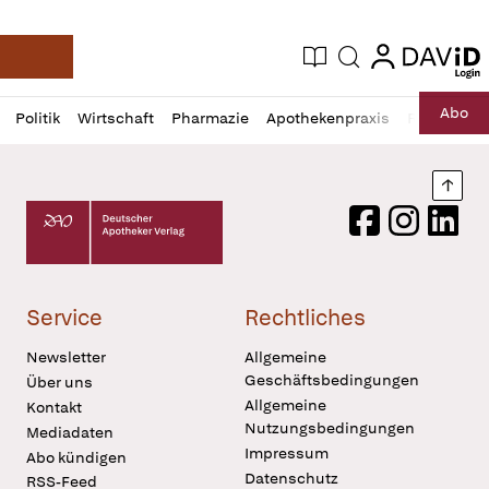
login
login
Aktuelle Ausgabe
Suche
Deutsche Apotheker Zeitung
Profil
Daz
Abo
Politik
Wirtschaft
Pharmazie
Apothekenpraxis
Recht
Sp
öffnen
Pur
Abo
öffnen
Nach
Deutscher Apotheker Verlag Logo
Facebook
Instagram
LinkedI
Service
Rechtliches
Newsletter
Allgemeine
Geschäftsbedingungen
Über uns
Allgemeine
Kontakt
Nutzungsbedingungen
Mediadaten
Impressum
Abo kündigen
Datenschutz
RSS-Feed