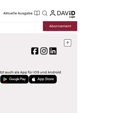
ogin
login
Aktuelle Ausgabe
Suche
Abo
nnement
Nach oben springen
Facebook
Instagram
LinkedIn
tzt auch als App für iOS und Android
Jetzt bei Google Play
Laden im App Store