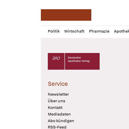
Deutsche Apotheker Ze
Profil
Daz
Politik
Wirtschaft
Pharmazie
Apothe
öffnen
Pur
Abo
öffnen
Deutscher Apotheker Verlag Logo
Service
Newsletter
Über uns
Kontakt
Mediadaten
Abo kündigen
RSS-Feed