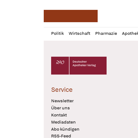
Deutsche Apotheker Ze
Profil
Daz
Politik
Wirtschaft
Pharmazie
Apothe
öffnen
Pur
Abo
öffnen
Deutscher Apotheker Verlag Logo
Service
Newsletter
Über uns
Kontakt
Mediadaten
Abo kündigen
RSS-Feed