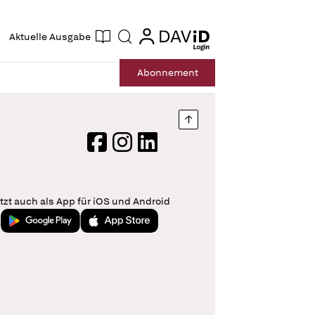
ogin
login
Aktuelle Ausgabe
Suche
Abo
nnement
Nach oben springen
Facebook
Instagram
LinkedIn
tzt auch als App für iOS und Android
Jetzt bei Google Play
Laden im App Store