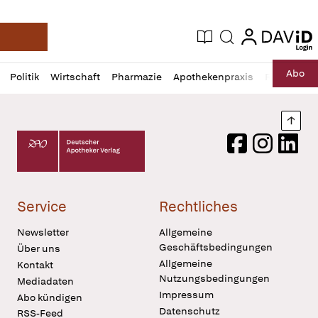
login
login
Aktuelle Ausgabe
Suche
Deutsche Apotheker Zeitung
Profil
Daz
Abo
Politik
Wirtschaft
Pharmazie
Apothekenpraxis
Recht
Sp
öffnen
Pur
Abo
öffnen
Nach
Deutscher Apotheker Verlag Logo
Facebook
Instagram
LinkedI
Service
Rechtliches
Newsletter
Allgemeine
Geschäftsbedingungen
Über uns
Allgemeine
Kontakt
Nutzungsbedingungen
Mediadaten
Impressum
Abo kündigen
Datenschutz
RSS-Feed