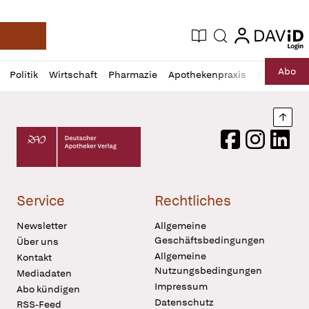
login
login
Aktuelle Ausgabe
Suche
Deutsche Apotheker Zeitung
Profil
Daz
Abo
Politik
Wirtschaft
Pharmazie
Apothekenpraxis
Recht
Sp
öffnen
Pur
Abo
öffnen
Nach
Deutscher Apotheker Verlag Logo
Facebook
Instagram
LinkedI
Service
Rechtliches
Newsletter
Allgemeine
Geschäftsbedingungen
Über uns
Allgemeine
Kontakt
Nutzungsbedingungen
Mediadaten
Impressum
Abo kündigen
Datenschutz
RSS-Feed