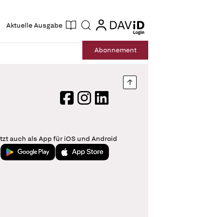
ogin
login
Aktuelle Ausgabe
Suche
Abo
nnement
Nach oben springen
Facebook
Instagram
LinkedIn
tzt auch als App für iOS und Android
Jetzt bei Google Play
Laden im App Store