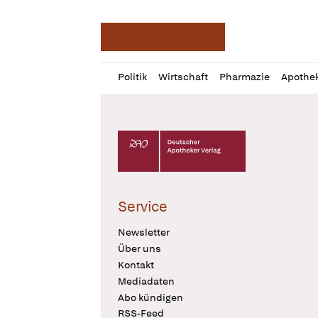
Deutsche Apotheker Ze
Profil
Daz
Politik
Wirtschaft
Pharmazie
Apothe
öffnen
Pur
Abo
öffnen
Deutscher Apotheker Verlag Logo
Service
Newsletter
Über uns
Kontakt
Mediadaten
Abo kündigen
RSS-Feed