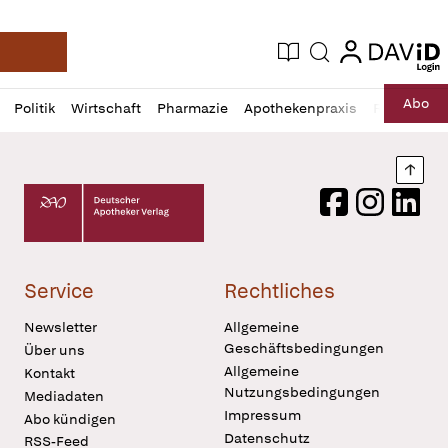
login
login
Aktuelle Ausgabe
Suche
Deutsche Apotheker Zeitung
Profil
Daz
Abo
Politik
Wirtschaft
Pharmazie
Apothekenpraxis
Recht
Sp
öffnen
Pur
Abo
öffnen
Nach
Deutscher Apotheker Verlag Logo
Facebook
Instagram
LinkedI
Service
Rechtliches
Newsletter
Allgemeine
Geschäftsbedingungen
Über uns
Allgemeine
Kontakt
Nutzungsbedingungen
Mediadaten
Impressum
Abo kündigen
Datenschutz
RSS-Feed