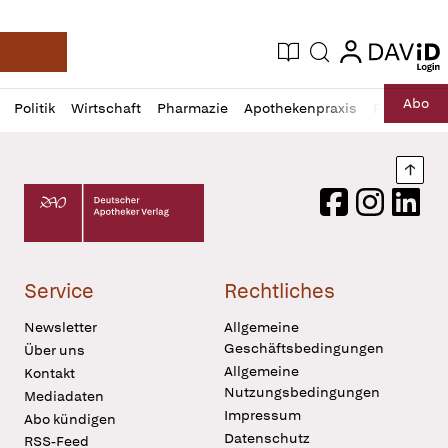
login
login
Aktuelle Ausgabe
Suche
Deutsche Apotheker Zeitung
Profil
Daz
Abo
Politik
Wirtschaft
Pharmazie
Apothekenpraxis
Recht
Sp
öffnen
Pur
Abo
öffnen
Nach
Deutscher Apotheker Verlag Logo
Facebook
Instagram
LinkedI
Service
Rechtliches
Newsletter
Allgemeine
Geschäftsbedingungen
Über uns
Allgemeine
Kontakt
Nutzungsbedingungen
Mediadaten
Impressum
Abo kündigen
Datenschutz
RSS-Feed