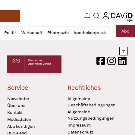
login
login
Aktuelle Ausgabe
Suche
Deutsche Apotheker Zeitung
Profil
Daz
Abo
Politik
Wirtschaft
Pharmazie
Apothekenpraxis
Recht
Sp
öffnen
Pur
Abo
öffnen
Nach
Deutscher Apotheker Verlag Logo
Facebook
Instagram
LinkedI
Service
Rechtliches
Newsletter
Allgemeine
Geschäftsbedingungen
Über uns
Allgemeine
Kontakt
Nutzungsbedingungen
Mediadaten
Impressum
Abo kündigen
Datenschutz
RSS-Feed