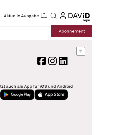
ogin
login
Aktuelle Ausgabe
Suche
Abo
nnement
Nach oben springen
Facebook
Instagram
LinkedIn
tzt auch als App für iOS und Android
Jetzt bei Google Play
Laden im App Store