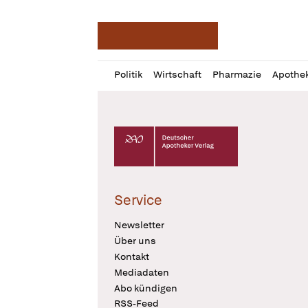
Deutsche Apotheker Ze
Profil
Daz
Politik
Wirtschaft
Pharmazie
Apothe
öffnen
Pur
Abo
öffnen
Deutscher Apotheker Verlag Logo
Service
Newsletter
Über uns
Kontakt
Mediadaten
Abo kündigen
RSS-Feed