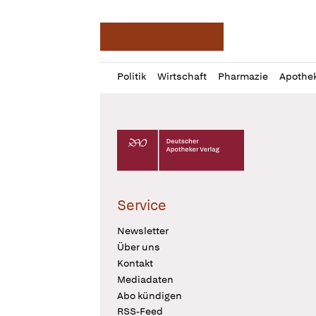
Deutsche Apotheker Ze
Profil
Daz
Politik
Wirtschaft
Pharmazie
Apothe
öffnen
Pur
Abo
öffnen
Deutscher Apotheker Verlag Logo
Service
Newsletter
Über uns
Kontakt
Mediadaten
Abo kündigen
RSS-Feed