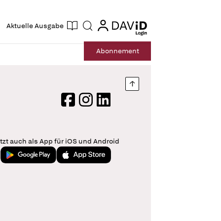
ogin
login
Aktuelle Ausgabe
Suche
Abo
nnement
Nach oben springen
Facebook
Instagram
LinkedIn
tzt auch als App für iOS und Android
Jetzt bei Google Play
Laden im App Store