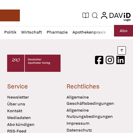
login
login
Aktuelle Ausgabe
Suche
Deutsche Apotheker Zeitung
Profil
Daz
Abo
Politik
Wirtschaft
Pharmazie
Apothekenpraxis
Recht
Sp
öffnen
Pur
Abo
öffnen
Nach
Deutscher Apotheker Verlag Logo
Facebook
Instagram
LinkedI
Service
Rechtliches
Newsletter
Allgemeine
Geschäftsbedingungen
Über uns
Allgemeine
Kontakt
Nutzungsbedingungen
Mediadaten
Impressum
Abo kündigen
Datenschutz
RSS-Feed