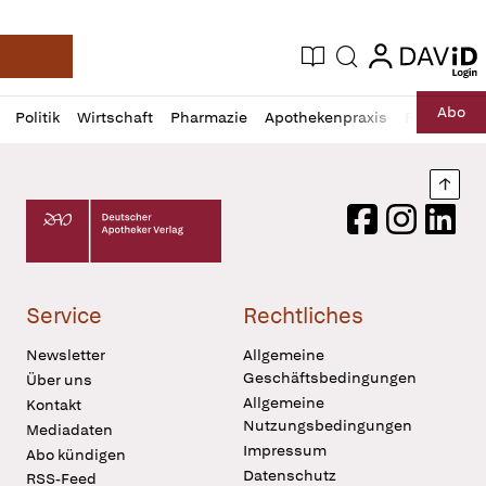
login
login
Aktuelle Ausgabe
Suche
Deutsche Apotheker Zeitung
Profil
Daz
Abo
Politik
Wirtschaft
Pharmazie
Apothekenpraxis
Recht
Sp
öffnen
Pur
Abo
öffnen
Nach
Deutscher Apotheker Verlag Logo
Facebook
Instagram
LinkedI
Service
Rechtliches
Newsletter
Allgemeine
Geschäftsbedingungen
Über uns
Allgemeine
Kontakt
Nutzungsbedingungen
Mediadaten
Impressum
Abo kündigen
Datenschutz
RSS-Feed