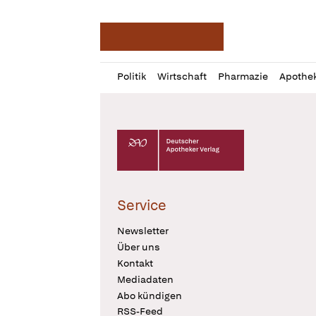
Deutsche Apotheker Ze
Profil
Daz
Politik
Wirtschaft
Pharmazie
Apothe
öffnen
Pur
Abo
öffnen
Deutscher Apotheker Verlag Logo
Service
Newsletter
Über uns
Kontakt
Mediadaten
Abo kündigen
RSS-Feed