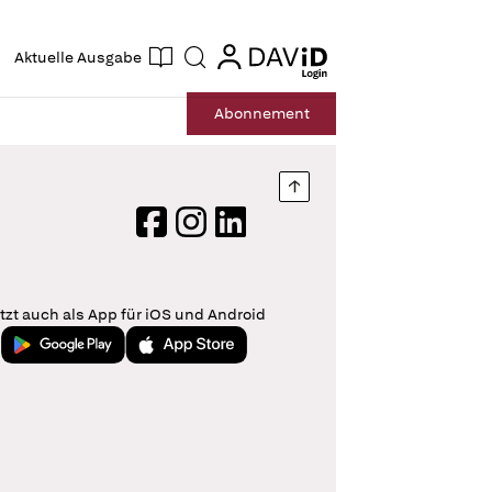
ogin
login
Aktuelle Ausgabe
Suche
Abo
nnement
Nach oben springen
Facebook
Instagram
LinkedIn
tzt auch als App für iOS und Android
Jetzt bei Google Play
Laden im App Store