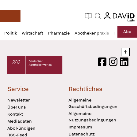
login
login
Aktuelle Ausgabe
Suche
Deutsche Apotheker Zeitung
Profil
Daz
Abo
Politik
Wirtschaft
Pharmazie
Apothekenpraxis
Recht
Sp
öffnen
Pur
Abo
öffnen
Nach
Deutscher Apotheker Verlag Logo
Facebook
Instagram
LinkedI
Service
Rechtliches
Newsletter
Allgemeine
Geschäftsbedingungen
Über uns
Allgemeine
Kontakt
Nutzungsbedingungen
Mediadaten
Impressum
Abo kündigen
Datenschutz
RSS-Feed