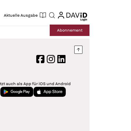
ogin
login
Aktuelle Ausgabe
Suche
Abo
nnement
Nach oben springen
Facebook
Instagram
LinkedIn
tzt auch als App für iOS und Android
Jetzt bei Google Play
Laden im App Store