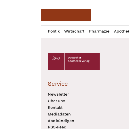
Deutsche Apotheker Ze
Profil
Daz
Politik
Wirtschaft
Pharmazie
Apothe
öffnen
Pur
Abo
öffnen
Deutscher Apotheker Verlag Logo
Service
Newsletter
Über uns
Kontakt
Mediadaten
Abo kündigen
RSS-Feed