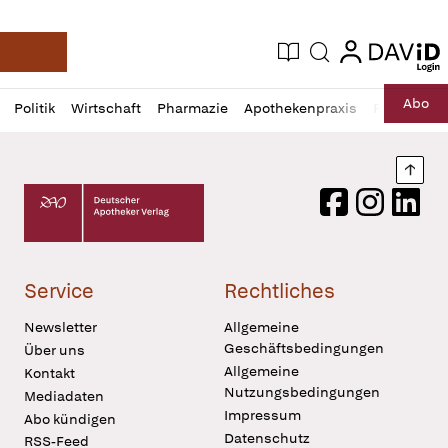
login
login
Aktuelle Ausgabe
Suche
Deutsche Apotheker Zeitung
Profil
Daz
Abo
Politik
Wirtschaft
Pharmazie
Apothekenpraxis
Recht
Sp
öffnen
Pur
Abo
öffnen
Nach
Deutscher Apotheker Verlag Logo
Facebook
Instagram
LinkedI
Service
Rechtliches
Newsletter
Allgemeine
Geschäftsbedingungen
Über uns
Allgemeine
Kontakt
Nutzungsbedingungen
Mediadaten
Impressum
Abo kündigen
Datenschutz
RSS-Feed