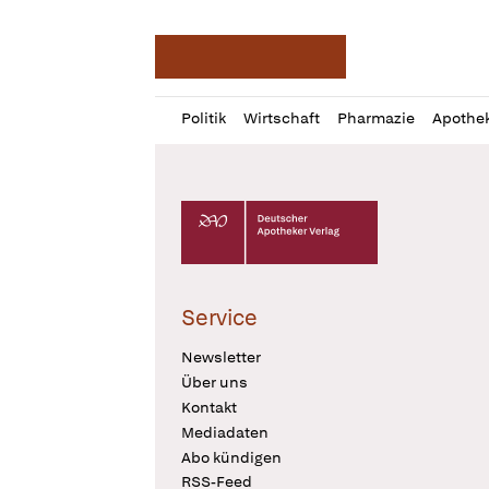
Deutsche Apotheker Ze
Profil
Daz
Politik
Wirtschaft
Pharmazie
Apothe
öffnen
Pur
Abo
öffnen
Deutscher Apotheker Verlag Logo
Service
Newsletter
Über uns
Kontakt
Mediadaten
Abo kündigen
RSS-Feed