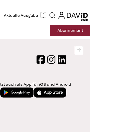
ogin
login
Aktuelle Ausgabe
Suche
Abo
nnement
Nach oben springen
Facebook
Instagram
LinkedIn
tzt auch als App für iOS und Android
Jetzt bei Google Play
Laden im App Store