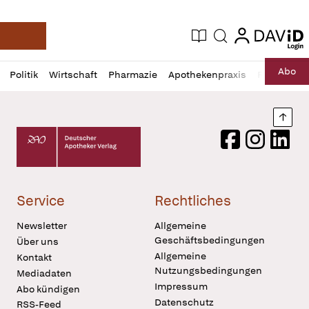
login
login
Aktuelle Ausgabe
Suche
Deutsche Apotheker Zeitung
Profil
Daz
Abo
Politik
Wirtschaft
Pharmazie
Apothekenpraxis
Recht
Sp
öffnen
Pur
Abo
öffnen
Nach
Deutscher Apotheker Verlag Logo
Facebook
Instagram
LinkedI
Service
Rechtliches
Newsletter
Allgemeine
Geschäftsbedingungen
Über uns
Allgemeine
Kontakt
Nutzungsbedingungen
Mediadaten
Impressum
Abo kündigen
Datenschutz
RSS-Feed