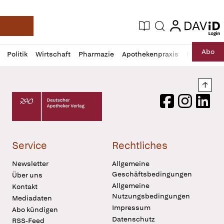
login
login
Aktuelle Ausgabe
Suche
Deutsche Apotheker Zeitung
Profil
Daz
Abo
Politik
Wirtschaft
Pharmazie
Apothekenpraxis
Recht
Sp
öffnen
Pur
Abo
öffnen
Nach
Deutscher Apotheker Verlag Logo
Facebook
Instagram
LinkedI
Service
Rechtliches
Newsletter
Allgemeine
Geschäftsbedingungen
Über uns
Allgemeine
Kontakt
Nutzungsbedingungen
Mediadaten
Impressum
Abo kündigen
Datenschutz
RSS-Feed