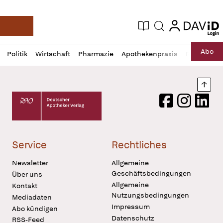
login
login
Aktuelle Ausgabe
Suche
Deutsche Apotheker Zeitung
Profil
Daz
Abo
Politik
Wirtschaft
Pharmazie
Apothekenpraxis
Recht
Sp
öffnen
Pur
Abo
öffnen
Nach
Deutscher Apotheker Verlag Logo
Facebook
Instagram
LinkedI
Service
Rechtliches
Newsletter
Allgemeine
Geschäftsbedingungen
Über uns
Allgemeine
Kontakt
Nutzungsbedingungen
Mediadaten
Impressum
Abo kündigen
Datenschutz
RSS-Feed