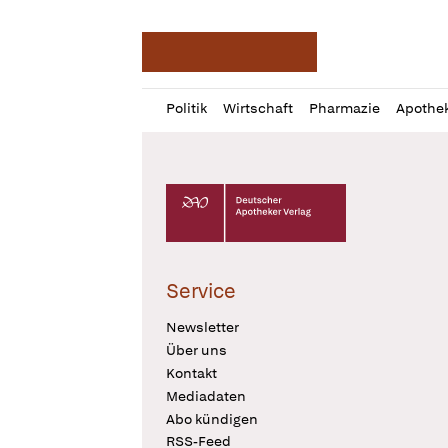
Deutsche Apotheker Ze
Profil
Daz
Politik
Wirtschaft
Pharmazie
Apothe
öffnen
Pur
Abo
öffnen
Deutscher Apotheker Verlag Logo
Service
Newsletter
Über uns
Kontakt
Mediadaten
Abo kündigen
RSS-Feed