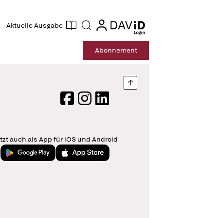
ogin
login
Aktuelle Ausgabe
Suche
Abo
nnement
Nach oben springen
Facebook
Instagram
LinkedIn
tzt auch als App für iOS und Android
Jetzt bei Google Play
Laden im App Store