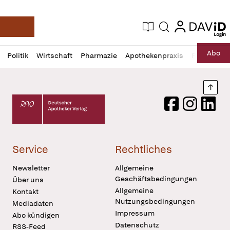
login
login
Aktuelle Ausgabe
Suche
Deutsche Apotheker Zeitung
Profil
Daz
Abo
Politik
Wirtschaft
Pharmazie
Apothekenpraxis
Recht
Sp
öffnen
Pur
Abo
öffnen
Nach
Deutscher Apotheker Verlag Logo
Facebook
Instagram
LinkedI
Service
Rechtliches
Newsletter
Allgemeine
Geschäftsbedingungen
Über uns
Allgemeine
Kontakt
Nutzungsbedingungen
Mediadaten
Impressum
Abo kündigen
Datenschutz
RSS-Feed