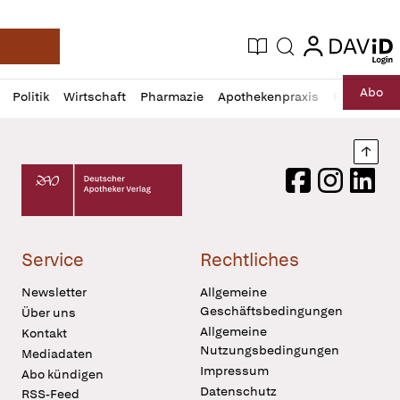
login
login
Aktuelle Ausgabe
Suche
Deutsche Apotheker Zeitung
Profil
Daz
Abo
Politik
Wirtschaft
Pharmazie
Apothekenpraxis
Recht
Sp
öffnen
Pur
Abo
öffnen
Nach
Deutscher Apotheker Verlag Logo
Facebook
Instagram
LinkedI
Service
Rechtliches
Newsletter
Allgemeine
Geschäftsbedingungen
Über uns
Allgemeine
Kontakt
Nutzungsbedingungen
Mediadaten
Impressum
Abo kündigen
Datenschutz
RSS-Feed