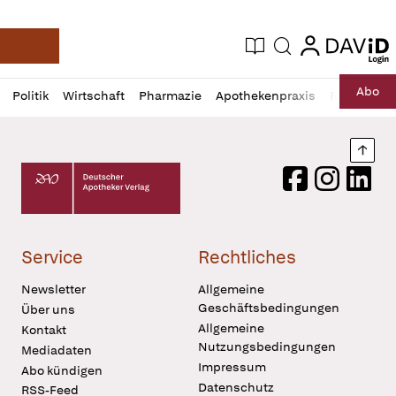
login
login
Aktuelle Ausgabe
Suche
Deutsche Apotheker Zeitung
Profil
Daz
Abo
Politik
Wirtschaft
Pharmazie
Apothekenpraxis
Recht
Sp
öffnen
Pur
Abo
öffnen
Nach
Deutscher Apotheker Verlag Logo
Facebook
Instagram
LinkedI
Service
Rechtliches
Newsletter
Allgemeine
Geschäftsbedingungen
Über uns
Allgemeine
Kontakt
Nutzungsbedingungen
Mediadaten
Impressum
Abo kündigen
Datenschutz
RSS-Feed