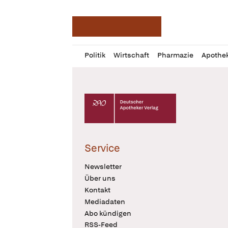
Deutsche Apotheker Ze
Profil
Daz
Politik
Wirtschaft
Pharmazie
Apothe
öffnen
Pur
Abo
öffnen
Deutscher Apotheker Verlag Logo
Service
Newsletter
Über uns
Kontakt
Mediadaten
Abo kündigen
RSS-Feed