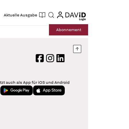
ogin
login
Aktuelle Ausgabe
Suche
Abo
nnement
Nach oben springen
Facebook
Instagram
LinkedIn
tzt auch als App für iOS und Android
Jetzt bei Google Play
Laden im App Store