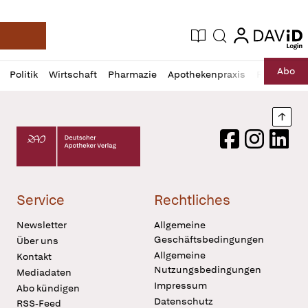
login
login
Aktuelle Ausgabe
Suche
Deutsche Apotheker Zeitung
Profil
Daz
Abo
Politik
Wirtschaft
Pharmazie
Apothekenpraxis
Recht
Sp
öffnen
Pur
Abo
öffnen
Nach
Deutscher Apotheker Verlag Logo
Facebook
Instagram
LinkedI
Service
Rechtliches
Newsletter
Allgemeine
Geschäftsbedingungen
Über uns
Allgemeine
Kontakt
Nutzungsbedingungen
Mediadaten
Impressum
Abo kündigen
Datenschutz
RSS-Feed