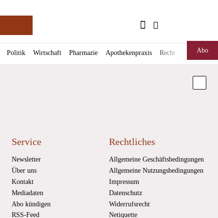
login
login
Aktuelle Ausgabe
Suche
Deutsche Apotheker Zeitung
Profil
Daz
Abo
Politik
Wirtschaft
Pharmazie
Apothekenpraxis
Recht
Spektrum
öffnen
Pur
Abo
öffnen
Nach 
Deutscher Apotheker Verlag Logo
Facebook
Instagram
LinkedIn
Service
Rechtliches
Newsletter
Allgemeine Geschäftsbedingungen
Über uns
Allgemeine Nutzungsbedingungen
Kontakt
Impressum
Mediadaten
Datenschutz
Abo kündigen
Widerrufsrecht
RSS-Feed
Netiquette