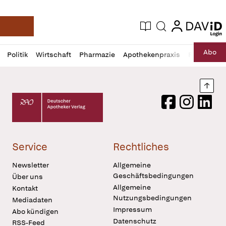
login
login
Aktuelle Ausgabe
Suche
Deutsche Apotheker Zeitung
Profil
Daz
Abo
Politik
Wirtschaft
Pharmazie
Apothekenpraxis
Recht
Sp
öffnen
Pur
Abo
öffnen
Nach
Deutscher Apotheker Verlag Logo
Facebook
Instagram
LinkedI
Service
Rechtliches
Newsletter
Allgemeine
Geschäftsbedingungen
Über uns
Allgemeine
Kontakt
Nutzungsbedingungen
Mediadaten
Impressum
Abo kündigen
Datenschutz
RSS-Feed