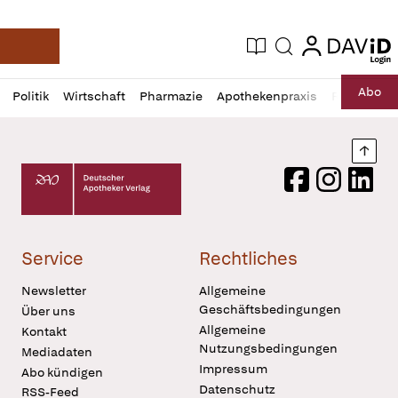
login
login
Aktuelle Ausgabe
Suche
Deutsche Apotheker Zeitung
Profil
Daz
Abo
Politik
Wirtschaft
Pharmazie
Apothekenpraxis
Recht
Sp
öffnen
Pur
Abo
öffnen
Nach
Deutscher Apotheker Verlag Logo
Facebook
Instagram
LinkedI
Service
Rechtliches
Newsletter
Allgemeine
Geschäftsbedingungen
Über uns
Allgemeine
Kontakt
Nutzungsbedingungen
Mediadaten
Impressum
Abo kündigen
Datenschutz
RSS-Feed