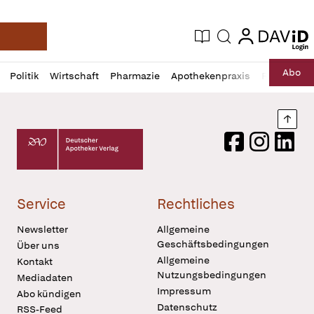
login
login
Aktuelle Ausgabe
Suche
Deutsche Apotheker Zeitung
Profil
Daz
Abo
Politik
Wirtschaft
Pharmazie
Apothekenpraxis
Recht
Sp
öffnen
Pur
Abo
öffnen
Nach
Deutscher Apotheker Verlag Logo
Facebook
Instagram
LinkedI
Service
Rechtliches
Newsletter
Allgemeine
Geschäftsbedingungen
Über uns
Allgemeine
Kontakt
Nutzungsbedingungen
Mediadaten
Impressum
Abo kündigen
Datenschutz
RSS-Feed