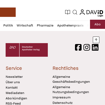
login
login
Aktuelle Ausgabe
Suche
Deutsche Apotheker Zeitung
Profil
Daz
Abo
Politik
Wirtschaft
Pharmazie
Apothekenpraxis
Recht
Sp
öffnen
Pur
Abo
öffnen
Nach
Deutscher Apotheker Verlag Logo
Facebook
Instagram
LinkedI
Service
Rechtliches
Newsletter
Allgemeine
Geschäftsbedingungen
Über uns
Allgemeine
Kontakt
Nutzungsbedingungen
Mediadaten
Impressum
Abo kündigen
Datenschutz
RSS-Feed