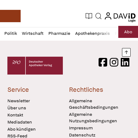
login
login
Aktuelle Ausgabe
Suche
Deutsche Apotheker Zeitung
Profil
Daz
Abo
Politik
Wirtschaft
Pharmazie
Apothekenpraxis
Recht
Sp
öffnen
Pur
Abo
öffnen
Nach
Deutscher Apotheker Verlag Logo
Facebook
Instagram
LinkedI
Service
Rechtliches
Newsletter
Allgemeine
Geschäftsbedingungen
Über uns
Allgemeine
Kontakt
Nutzungsbedingungen
Mediadaten
Impressum
Abo kündigen
Datenschutz
RSS-Feed