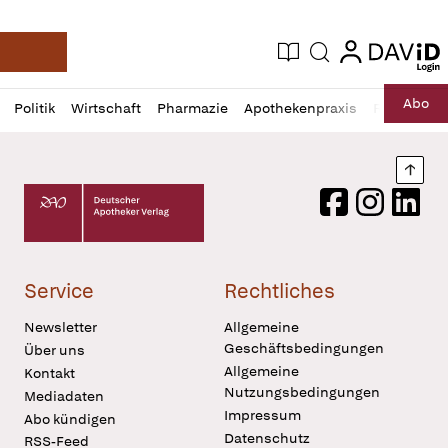
login
login
Aktuelle Ausgabe
Suche
Deutsche Apotheker Zeitung
Profil
Daz
Abo
Politik
Wirtschaft
Pharmazie
Apothekenpraxis
Recht
Sp
öffnen
Pur
Abo
öffnen
Nach
Deutscher Apotheker Verlag Logo
Facebook
Instagram
LinkedI
Service
Rechtliches
Newsletter
Allgemeine
Geschäftsbedingungen
Über uns
Allgemeine
Kontakt
Nutzungsbedingungen
Mediadaten
Impressum
Abo kündigen
Datenschutz
RSS-Feed