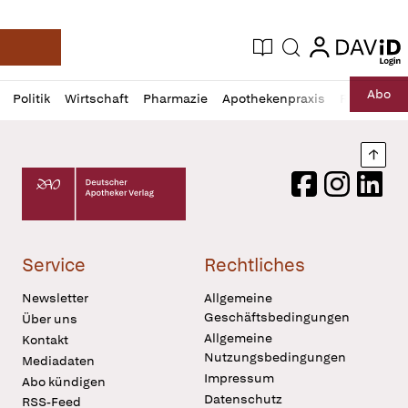
login
login
Aktuelle Ausgabe
Suche
Deutsche Apotheker Zeitung
Profil
Daz
Abo
Politik
Wirtschaft
Pharmazie
Apothekenpraxis
Recht
Sp
öffnen
Pur
Abo
öffnen
Nach
Deutscher Apotheker Verlag Logo
Facebook
Instagram
LinkedI
Service
Rechtliches
Newsletter
Allgemeine
Geschäftsbedingungen
Über uns
Allgemeine
Kontakt
Nutzungsbedingungen
Mediadaten
Impressum
Abo kündigen
Datenschutz
RSS-Feed