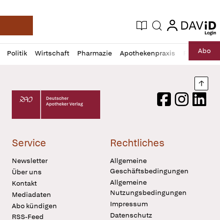
login
login
Aktuelle Ausgabe
Suche
Deutsche Apotheker Zeitung
Profil
Daz
Abo
Politik
Wirtschaft
Pharmazie
Apothekenpraxis
Recht
Sp
öffnen
Pur
Abo
öffnen
Nach
Deutscher Apotheker Verlag Logo
Facebook
Instagram
LinkedI
Service
Rechtliches
Newsletter
Allgemeine
Geschäftsbedingungen
Über uns
Allgemeine
Kontakt
Nutzungsbedingungen
Mediadaten
Impressum
Abo kündigen
Datenschutz
RSS-Feed