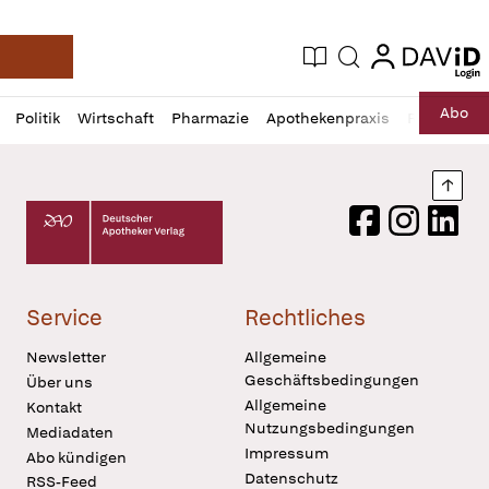
login
login
Aktuelle Ausgabe
Suche
Deutsche Apotheker Zeitung
Profil
Daz
Abo
Politik
Wirtschaft
Pharmazie
Apothekenpraxis
Recht
Sp
öffnen
Pur
Abo
öffnen
Nach
Deutscher Apotheker Verlag Logo
Facebook
Instagram
LinkedI
Service
Rechtliches
Newsletter
Allgemeine
Geschäftsbedingungen
Über uns
Allgemeine
Kontakt
Nutzungsbedingungen
Mediadaten
Impressum
Abo kündigen
Datenschutz
RSS-Feed