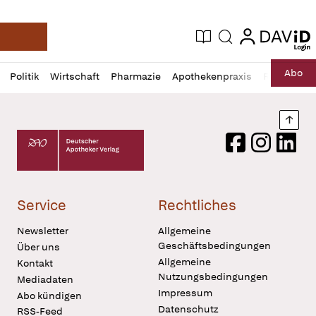
login
login
Aktuelle Ausgabe
Suche
Deutsche Apotheker Zeitung
Profil
Daz
Abo
Politik
Wirtschaft
Pharmazie
Apothekenpraxis
Recht
Sp
öffnen
Pur
Abo
öffnen
Nach
Deutscher Apotheker Verlag Logo
Facebook
Instagram
LinkedI
Service
Rechtliches
Newsletter
Allgemeine
Geschäftsbedingungen
Über uns
Allgemeine
Kontakt
Nutzungsbedingungen
Mediadaten
Impressum
Abo kündigen
Datenschutz
RSS-Feed