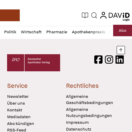
login
login
Aktuelle Ausgabe
Suche
Deutsche Apotheker Zeitung
Profil
Daz
Abo
Politik
Wirtschaft
Pharmazie
Apothekenpraxis
Recht
Sp
öffnen
Pur
Abo
öffnen
Nach
Deutscher Apotheker Verlag Logo
Facebook
Instagram
LinkedI
Service
Rechtliches
Newsletter
Allgemeine
Geschäftsbedingungen
Über uns
Allgemeine
Kontakt
Nutzungsbedingungen
Mediadaten
Impressum
Abo kündigen
Datenschutz
RSS-Feed