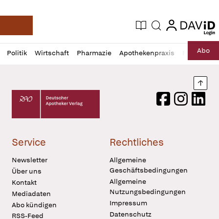
login
login
Aktuelle Ausgabe
Suche
Deutsche Apotheker Zeitung
Profil
Daz
Abo
Politik
Wirtschaft
Pharmazie
Apothekenpraxis
Recht
Sp
öffnen
Pur
Abo
öffnen
Nach
Deutscher Apotheker Verlag Logo
Facebook
Instagram
LinkedI
Service
Rechtliches
Newsletter
Allgemeine
Geschäftsbedingungen
Über uns
Allgemeine
Kontakt
Nutzungsbedingungen
Mediadaten
Impressum
Abo kündigen
Datenschutz
RSS-Feed