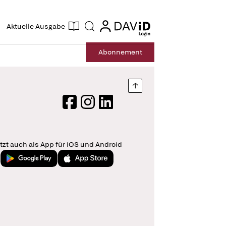
ogin
login
Aktuelle Ausgabe
Suche
Abo
nnement
Nach oben springen
Facebook
Instagram
LinkedIn
tzt auch als App für iOS und Android
Jetzt bei Google Play
Laden im App Store