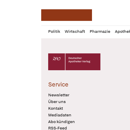
Deutsche Apotheker Ze
Profil
Daz
Politik
Wirtschaft
Pharmazie
Apothe
öffnen
Pur
Abo
öffnen
Deutscher Apotheker Verlag Logo
Service
Newsletter
Über uns
Kontakt
Mediadaten
Abo kündigen
RSS-Feed