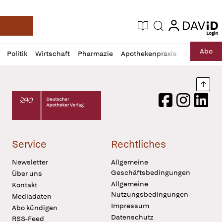
login
login
Aktuelle Ausgabe
Suche
Deutsche Apotheker Zeitung
Profil
Daz
Abo
Politik
Wirtschaft
Pharmazie
Apothekenpraxis
Recht
Sp
öffnen
Pur
Abo
öffnen
Nach
Deutscher Apotheker Verlag Logo
Facebook
Instagram
LinkedI
Service
Rechtliches
Newsletter
Allgemeine
Geschäftsbedingungen
Über uns
Allgemeine
Kontakt
Nutzungsbedingungen
Mediadaten
Impressum
Abo kündigen
Datenschutz
RSS-Feed