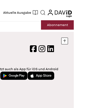
ogin
login
Aktuelle Ausgabe
Suche
Abo
nnement
Nach oben springen
Facebook
Instagram
LinkedIn
tzt auch als App für iOS und Android
Jetzt bei Google Play
Laden im App Store