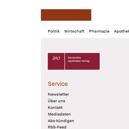
Deutsche Apotheker Ze
Profil
Daz
Politik
Wirtschaft
Pharmazie
Apothe
öffnen
Pur
Abo
öffnen
Deutscher Apotheker Verlag Logo
Service
Newsletter
Über uns
Kontakt
Mediadaten
Abo kündigen
RSS-Feed