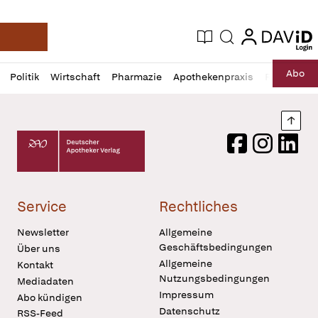
login
login
Aktuelle Ausgabe
Suche
Deutsche Apotheker Zeitung
Profil
Daz
Abo
Politik
Wirtschaft
Pharmazie
Apothekenpraxis
Recht
Sp
öffnen
Pur
Abo
öffnen
Nach
Deutscher Apotheker Verlag Logo
Facebook
Instagram
LinkedI
Service
Rechtliches
Newsletter
Allgemeine
Geschäftsbedingungen
Über uns
Allgemeine
Kontakt
Nutzungsbedingungen
Mediadaten
Impressum
Abo kündigen
Datenschutz
RSS-Feed