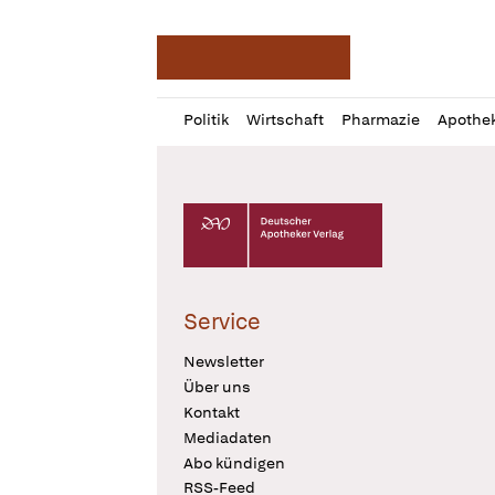
Deutsche Apotheker Ze
Profil
Daz
Politik
Wirtschaft
Pharmazie
Apothe
öffnen
Pur
Abo
öffnen
Deutscher Apotheker Verlag Logo
Service
Newsletter
Über uns
Kontakt
Mediadaten
Abo kündigen
RSS-Feed