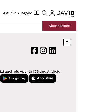
ogin
login
Aktuelle Ausgabe
Suche
Abo
nnement
Nach oben springen
Facebook
Instagram
LinkedIn
tzt auch als App für iOS und Android
Jetzt bei Google Play
Laden im App Store