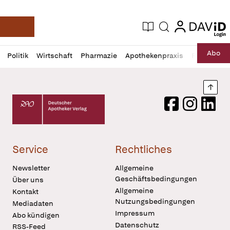
login
login
Aktuelle Ausgabe
Suche
Deutsche Apotheker Zeitung
Profil
Daz
Abo
Politik
Wirtschaft
Pharmazie
Apothekenpraxis
Recht
Sp
öffnen
Pur
Abo
öffnen
Nach
Deutscher Apotheker Verlag Logo
Facebook
Instagram
LinkedI
Service
Rechtliches
Newsletter
Allgemeine
Geschäftsbedingungen
Über uns
Allgemeine
Kontakt
Nutzungsbedingungen
Mediadaten
Impressum
Abo kündigen
Datenschutz
RSS-Feed