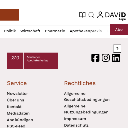
login
login
Aktuelle Ausgabe
Suche
Deutsche Apotheker Zeitung
Profil
Daz
Abo
Politik
Wirtschaft
Pharmazie
Apothekenpraxis
Recht
Sp
öffnen
Pur
Abo
öffnen
Nach
Deutscher Apotheker Verlag Logo
Facebook
Instagram
LinkedI
Service
Rechtliches
Newsletter
Allgemeine
Geschäftsbedingungen
Über uns
Allgemeine
Kontakt
Nutzungsbedingungen
Mediadaten
Impressum
Abo kündigen
Datenschutz
RSS-Feed