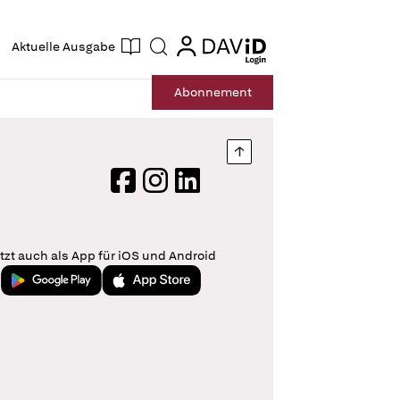
ogin
login
Aktuelle Ausgabe
Suche
Abo
nnement
Nach oben springen
Facebook
Instagram
LinkedIn
tzt auch als App für iOS und Android
Jetzt bei Google Play
Laden im App Store