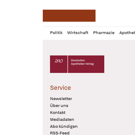
Deutsche Apotheker Ze
Profil
Daz
Politik
Wirtschaft
Pharmazie
Apothe
öffnen
Pur
Abo
öffnen
Deutscher Apotheker Verlag Logo
Service
Newsletter
Über uns
Kontakt
Mediadaten
Abo kündigen
RSS-Feed