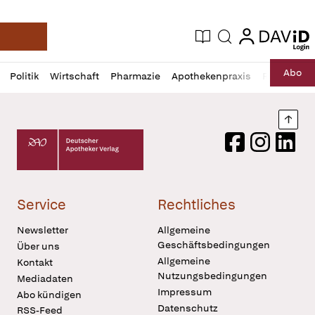
login
login
Aktuelle Ausgabe
Suche
Deutsche Apotheker Zeitung
Profil
Daz
Abo
Politik
Wirtschaft
Pharmazie
Apothekenpraxis
Recht
Sp
öffnen
Pur
Abo
öffnen
Nach
Deutscher Apotheker Verlag Logo
Facebook
Instagram
LinkedI
Service
Rechtliches
Newsletter
Allgemeine
Geschäftsbedingungen
Über uns
Allgemeine
Kontakt
Nutzungsbedingungen
Mediadaten
Impressum
Abo kündigen
Datenschutz
RSS-Feed